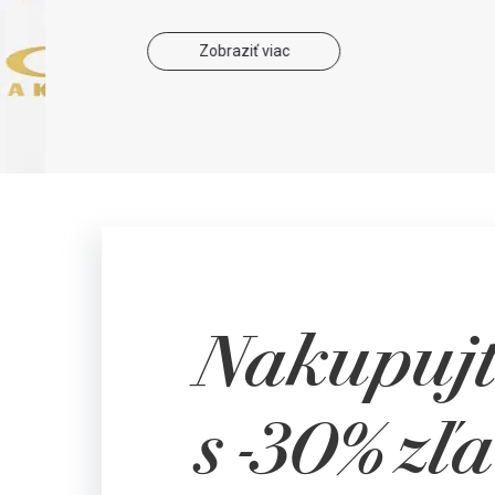
Zobraziť viac
Nakupujt
s
-30%
zľ