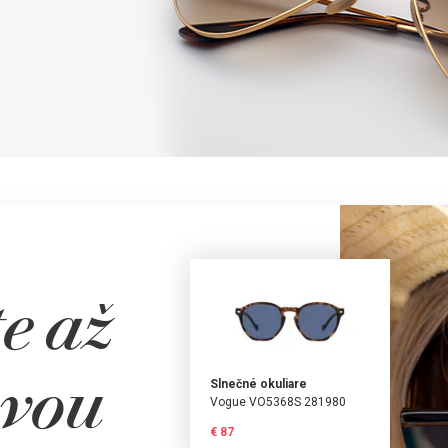
Heslo
Zabudli ste heslo?
Prihlásiť
e až
Google účet
avou
Slnečné okuliare
Vogue VO5368S 281980
€ 87