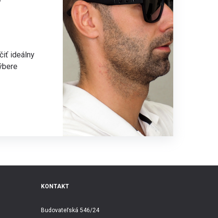
čiť ideálny
výbere
KONTAKT
Budovateľská 546/24