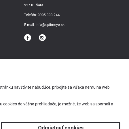
927 01 Šaľa
Telefón:
0905 303 244
E-mail:
info@optimeye.sk
kú stránku navštívite nabudúce, pripojíte sa vďaka nemu na web
Doprava zadarmo
 cookies do vášho prehliadača, je možné, že web sa spomalí a
Odmietnuť cookies