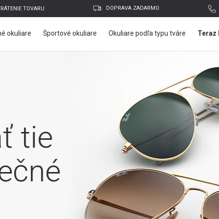
DOPRAVA ZADARMO
VRÁTENIE TOVARU
é okuliare
Športové okuliare
Okuliare podľa typu tváre
Teraz 
tie
čné
E-mailová adresa