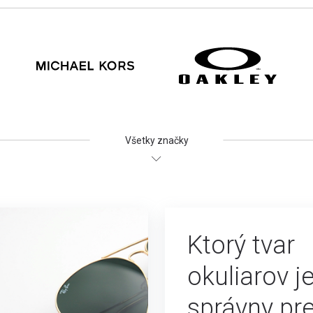
Všetky značky
Ktorý tvar
okuliarov j
správny pr