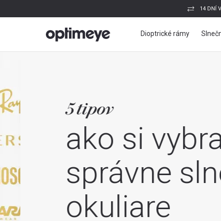
14 DNÍ 
Dioptrické rámy
Slnečn
5 tipov
ako si vybrať 
správne slne
okuliare