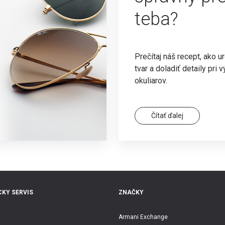
teba?
Prečítaj náš recept, ako ur
tvar a doladiť detaily pri 
okuliarov.
Čítať ďalej
KY SERVIS
ZNAČKY
Armani Exchange