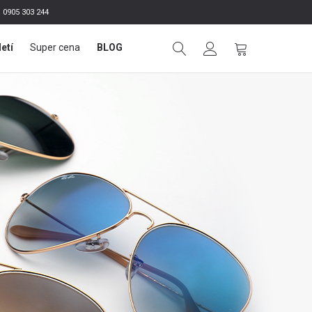
0905 303 244
letí
Super cena
BLOG