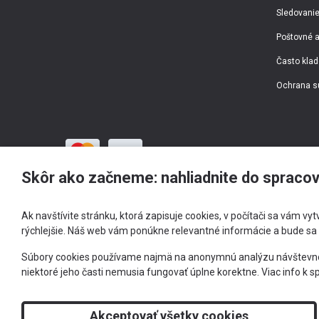
Sledovanie
Poštovné a
Často klad
Ochrana s
Skôr ako začneme: nahliadnite do spracov
Ak navštívite stránku, ktorá zapisuje cookies, v počítači sa vám vy
rýchlejšie. Náš web vám ponúkne relevantné informácie a bude sa
+
Súbory cookies používame najmä na anonymnú analýzu návštevnosti
niektoré jeho časti nemusia fungovať úplne korektne.
Viac info k s
2026 © RS Optima s.r.o.
Akceptovať všetky cookies