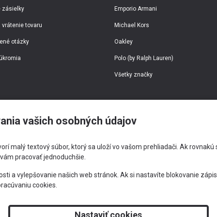
 zásielky
Emporio Armani
 vrátenie tovaru
Michael Kors
ené otázky
Oakley
úkromia
Polo (by Ralph Lauren)
Všetky značky
ania vašich osobných údajov
tvorí malý textový súbor, ktorý sa uloží vo vašom prehliadači. Ak rovna
 vám pracovať jednoduchšie.
421 905 303 244
info@optimeye.sk
 a vylepšovanie našich web stránok. Ak si nastavíte blokovanie zápisu
pracúvaniu cookies.
Nastaviť cookies