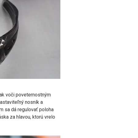
zrak voči poveternostným
astaviteľný nosník a
m sa dá regulovať poloha
páska za hlavou, ktorú vrelo