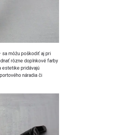
 sa môžu poškodiť aj pri
ednať rôzne doplnkové farby
a estetike pridávajú
portového náradia či