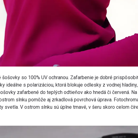
 šošovky so 100% UV ochranou. Zafarbenie je dobré prispôsobiť 
ky ideálne s polarizáciou, ktorá blokuje odlesky z vodnej hladiny
šošovky zafarbené do teplých odtieňov ako hnedá či červená. Na 
V ostrom slnku pomôže aj zrkadlová povrchová úprava. Fotochro
y svetla. V ostrom slnku sú úplne tmavé, v šeru skoro celom číre, 