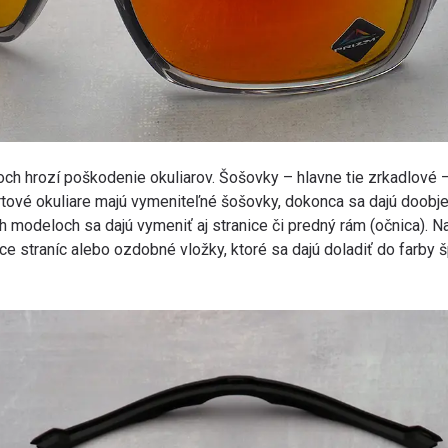
och hrozí poškodenie okuliarov. Šošovky – hlavne tie zrkadlové –
tové okuliare majú vymeniteľné šošovky, dokonca sa dajú doobj
ch modeloch sa dajú vymeniť aj stranice či predný rám (očnica). N
e straníc alebo ozdobné vložky, ktoré sa dajú doladiť do farby š