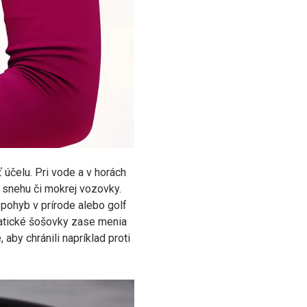
účelu. Pri vode a v horách
, snehu či mokrej vozovky.
pohyb v prírode alebo golf
matické šošovky zase menia
aby chránili napríklad proti