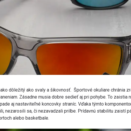
vnako dôležitý ako svaly a šikovnosť. Športové okuliare chránia 
eniam. Zásadne musia dobre sedieť aj pri pohybe. To zaistia n
pade aj nastaviteľné koncovky straníc. Vďaka týmto komponento
ili, nezarosili sa, či nezavadzali prilbe. Prídavnú stabilitu zaistí 
rtoch alebo basketbale.