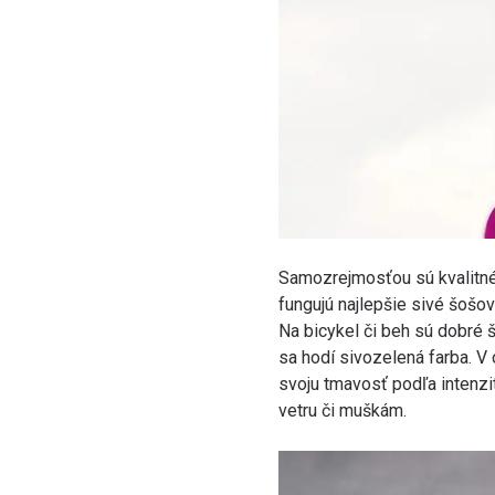
Samozrejmosťou sú kvalitné
fungujú najlepšie sivé šošov
Na bicykel či beh sú dobré 
sa hodí sivozelená farba. 
svoju tmavosť podľa intenzit
vetru či muškám.