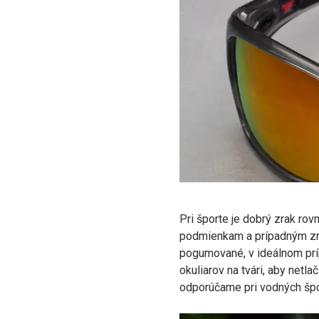
Pri športe je dobrý zrak ro
podmienkam a prípadným zran
pogumované, v ideálnom prí
okuliarov na tvári, aby netlač
odporúčame pri vodných špo