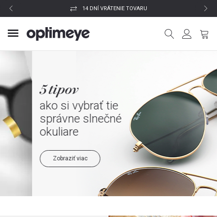
14 DNÍ VRÁTENIE TOVARU
5 tipov
ako si vybrať tie
správne slnečné
okuliare
Zobraziť viac