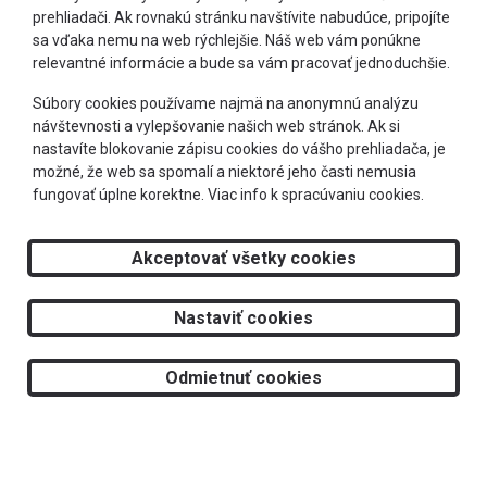
prehliadači. Ak rovnakú stránku navštívite nabudúce, pripojíte
sa vďaka nemu na web rýchlejšie. Náš web vám ponúkne
relevantné informácie a bude sa vám pracovať jednoduchšie.
+421 905 303 244
Súbory cookies používame najmä na anonymnú analýzu
návštevnosti a vylepšovanie našich web stránok. Ak si
info@optimeye.sk
nastavíte blokovanie zápisu cookies do vášho prehliadača, je
možné, že web sa spomalí a niektoré jeho časti nemusia
fungovať úplne korektne.
Viac info k spracúvaniu cookies.
Doprava zadarmo
Akceptovať všetky cookies
2026 © RS Optima s.r.o.
Nastaviť cookies
Tvorba web stránok
a
redakčný systém
od
AlejTech, spol. s r.o.
Odmietnuť cookies