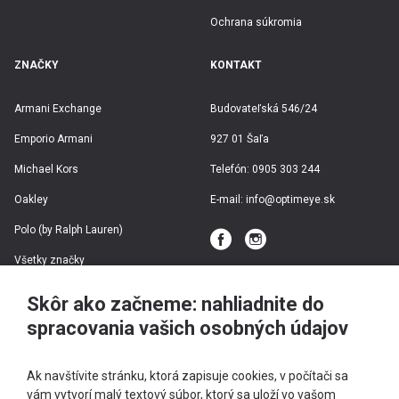
Ochrana súkromia
ZNAČKY
KONTAKT
Armani Exchange
Budovateľská 546/24
Emporio Armani
927 01 Šaľa
Michael Kors
Telefón:
0905 303 244
Oakley
E-mail:
info@optimeye.sk
Polo (by Ralph Lauren)
Všetky značky
Skôr ako začneme: nahliadnite do
spracovania vašich osobných údajov
Ak navštívite stránku, ktorá zapisuje cookies, v počítači sa
vám vytvorí malý textový súbor, ktorý sa uloží vo vašom