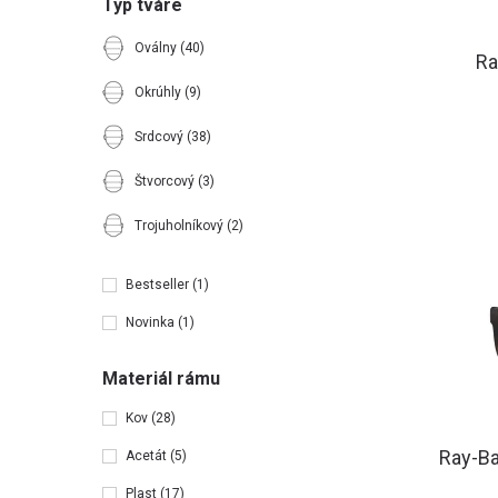
Typ tváre
Oválny
(40)
Ra
Okrúhly
(9)
Srdcový
(38)
Štvorcový
(3)
Trojuholníkový
(2)
Bestseller
(1)
Novinka
(1)
Materiál rámu
Kov
(28)
Ray-B
Acetát
(5)
Plast
(17)