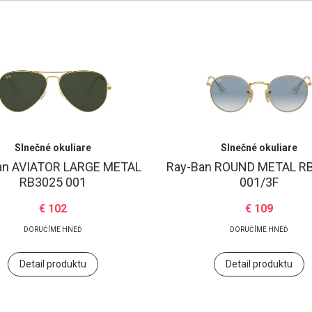
Heslo
Zabudli ste heslo?
Prihlásiť
Slnečné okuliare
Slnečné okuliare
an
AVIATOR LARGE METAL
Ray-Ban
ROUND METAL R
RB3025 001
001/3F
€ 102
€ 109
Google účet
DORUČÍME HNEĎ
DORUČÍME HNEĎ
Detail produktu
Detail produktu