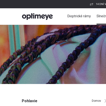
14 DNÍ 
Dioptrické rámy
Slnečn
Pohlavie
Domov