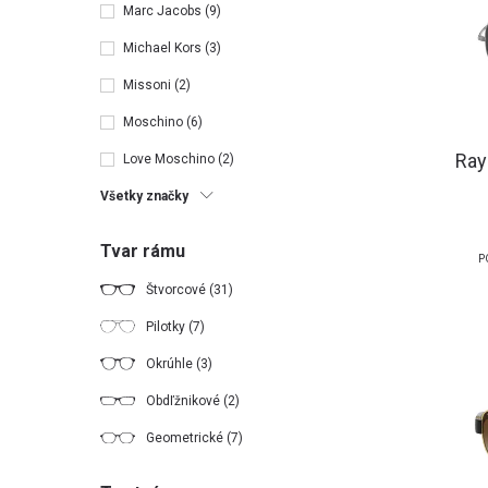
Marc Jacobs
(9)
Michael Kors
(3)
Missoni
(2)
Moschino
(6)
Ray
Love Moschino
(2)
Všetky značky
Tvar rámu
P
Štvorcové
(31)
Pilotky
(7)
Okrúhle
(3)
Obdľžnikové
(2)
Geometrické
(7)