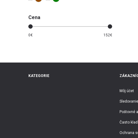
Cena
0
€
152
€
KATEGORIE
ZÁKAZNÍC
Môj účet
Sledovanie
Poštovné a
Často klad
Ochrana s