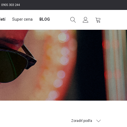
0905 303 244
letí
Super cena
BLOG
Zoradiť podľa