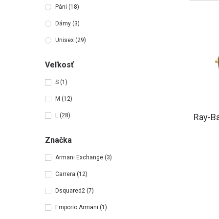
Páni
(18)
Dámy
(3)
Unisex
(29)
Veľkosť
S
(1)
M
(12)
L
(28)
Ray-B
Značka
Armani Exchange
(3)
Carrera
(12)
Dsquared2
(7)
Emporio Armani
(1)