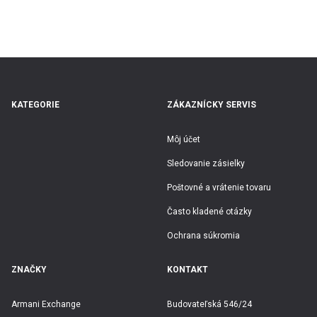
E-mailová adresa
Heslo
Zabudli ste heslo?
KATEGORIE
ZÁKAZNÍCKY SERVIS
Môj účet
Sledovanie zásielky
Poštovné a vrátenie tovaru
Prihlásiť
Často kladené otázky
Ochrana súkromia
ZNAČKY
KONTAKT
Google účet
Armani Exchange
Budovateľská 546/24