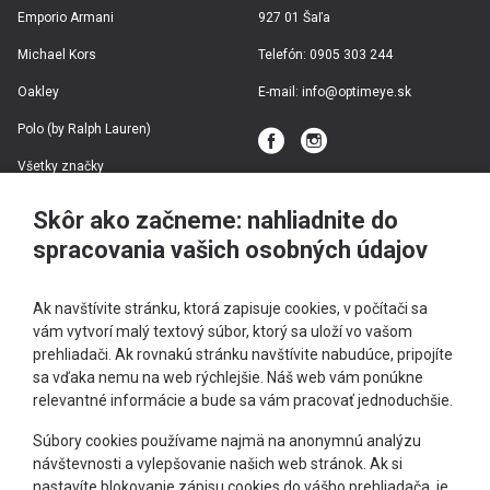
Emporio Armani
927 01 Šaľa
Michael Kors
Telefón:
0905 303 244
Oakley
E-mail:
info@optimeye.sk
Polo (by Ralph Lauren)
Všetky značky
Skôr ako začneme: nahliadnite do
Dioptrické rámy
spracovania vašich osobných údajov
Slnečné okuliare
Ak navštívite stránku, ktorá zapisuje cookies, v počítači sa
vám vytvorí malý textový súbor, ktorý sa uloží vo vašom
prehliadači. Ak rovnakú stránku navštívite nabudúce, pripojíte
Športové okuliare
sa vďaka nemu na web rýchlejšie. Náš web vám ponúkne
relevantné informácie a bude sa vám pracovať jednoduchšie.
Okuliare podľa typu tváre
+421 905 303 244
Súbory cookies používame najmä na anonymnú analýzu
návštevnosti a vylepšovanie našich web stránok. Ak si
info@optimeye.sk
Teraz letí
nastavíte blokovanie zápisu cookies do vášho prehliadača, je