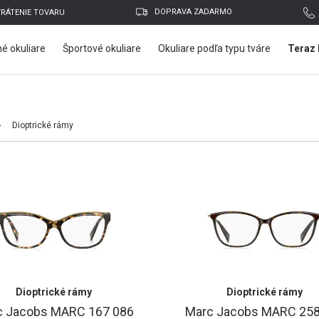
DOPRAVA ZADARMO
VRÁTENIE TOVARU
é okuliare
Športové okuliare
Okuliare podľa typu tváre
Teraz 
Dioptrické rámy
Dioptrické rámy
E-mailová adresa
Dioptrické rámy
Dioptrické rámy
c Jacobs
MARC 167 086
Marc Jacobs
MARC 258