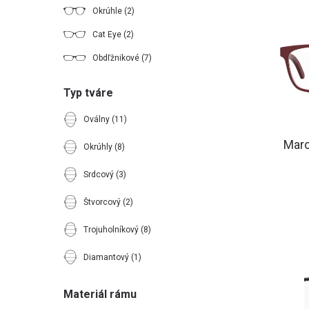
Okrúhle
(2)
Cat Eye
(2)
Obdľžnikové
(7)
Typ tváre
Oválny
(11)
Mar
Okrúhly
(8)
Srdcový
(3)
Štvorcový
(2)
Trojuholníkový
(8)
Diamantový
(1)
Materiál rámu