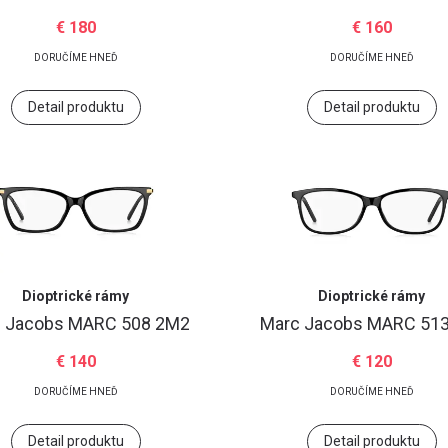
€ 180
€ 160
DORUČÍME HNEĎ
DORUČÍME HNEĎ
Heslo
Zabudli ste heslo?
Detail produktu
Detail produktu
Prihlásiť
Dioptrické rámy
Dioptrické rámy
Google účet
c Jacobs
MARC 508 2M2
Marc Jacobs
MARC 513
€ 140
€ 120
DORUČÍME HNEĎ
DORUČÍME HNEĎ
Detail produktu
Detail produktu