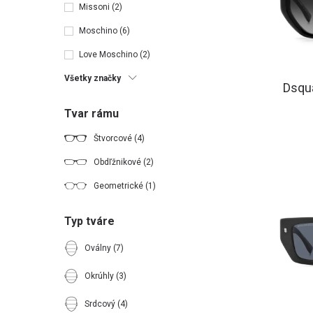
Missoni
(2)
Moschino
(6)
Love Moschino
(2)
Všetky značky
Dsqu
Tvar rámu
Štvorcové
(4)
Obdľžnikové
(2)
Geometrické
(1)
Typ tváre
Oválny
(7)
Okrúhly
(3)
Srdcový
(4)