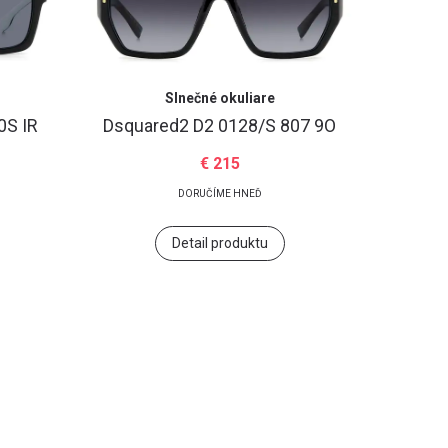
Slnečné okuliare
0S IR
Dsquared2
D2 0128/S 807 9O
€ 215
DORUČÍME HNEĎ
Detail produktu