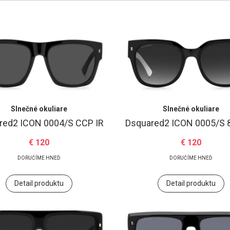
Heslo
Zabudli ste heslo?
Prihlásiť
Slnečné okuliare
Slnečné okuliare
red2
ICON 0004/S CCP IR
Dsquared2
ICON 0005/S 
€ 120
€ 120
DORUČÍME HNEĎ
DORUČÍME HNEĎ
Google účet
Detail produktu
Detail produktu