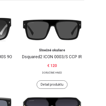
Slnečné okuliare
80S 9O
Dsquared2
ICON 0003/S CCP IR
€ 120
DORUČÍME HNEĎ
Detail produktu