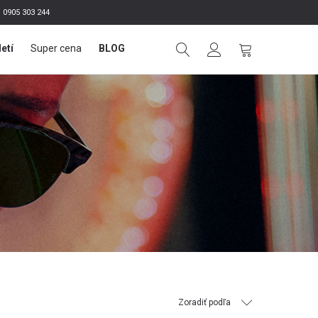
0905 303 244
letí
Super cena
BLOG
Zoradiť podľa