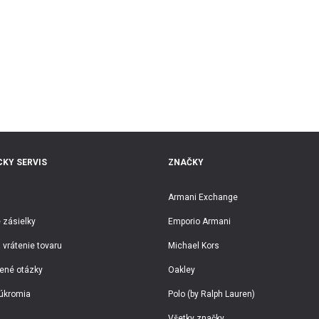
KY SERVIS
ZNAČKY
Armani Exchange
 zásielky
Emporio Armani
 vrátenie tovaru
Michael Kors
ené otázky
Oakley
úkromia
Polo (by Ralph Lauren)
Všetky značky