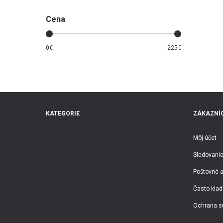
Cena
0
€
225
€
KATEGORIE
ZÁKAZNÍC
Môj účet
Sledovanie
Poštovné a
Často klad
Ochrana s