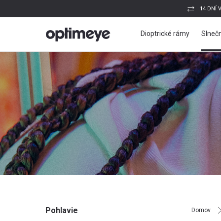
14 DNÍ 
Dioptrické rámy
Slnečn
Pohlavie
Domov