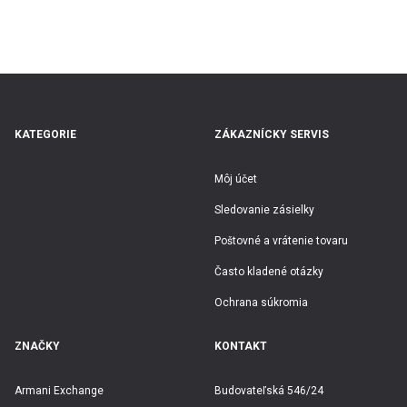
E-mailová adresa
Heslo
Zabudli ste heslo?
KATEGORIE
ZÁKAZNÍCKY SERVIS
Môj účet
Sledovanie zásielky
Poštovné a vrátenie tovaru
Prihlásiť
Často kladené otázky
Ochrana súkromia
ZNAČKY
KONTAKT
Google účet
Armani Exchange
Budovateľská 546/24