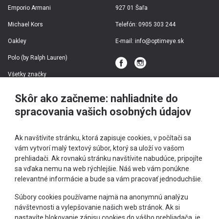
Emporio Armani
927 01 Šaľa
Michael Kors
Telefón:
0905 303 244
Oakley
E-mail:
info@optimeye.sk
Polo (by Ralph Lauren)
Všetky značky
Skôr ako začneme: nahliadnite do
Dioptrické rámy
spracovania vašich osobných údajov
Slnečné okuliare
Ak navštívite stránku, ktorá zapisuje cookies, v počítači sa
vám vytvorí malý textový súbor, ktorý sa uloží vo vašom
prehliadači. Ak rovnakú stránku navštívite nabudúce, pripojíte
Športové okuliare
sa vďaka nemu na web rýchlejšie. Náš web vám ponúkne
relevantné informácie a bude sa vám pracovať jednoduchšie.
Okuliare podľa typu tváre
+421 905 303 244
Súbory cookies používame najmä na anonymnú analýzu
návštevnosti a vylepšovanie našich web stránok. Ak si
info@optimeye.sk
Teraz letí
nastavíte blokovanie zápisu cookies do vášho prehliadača, je