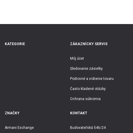
E-mailová adresa
Heslo
Zabudli ste heslo?
KATEGORIE
ZÁKAZNÍCKY SERVIS
Môj účet
Sledovanie zásielky
Poštovné a vrátenie tovaru
Prihlásiť
Často kladené otázky
Ochrana súkromia
ZNAČKY
KONTAKT
Google účet
Armani Exchange
Budovateľská 546/24