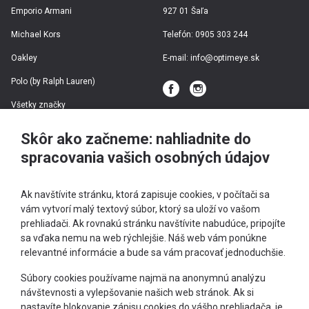
Emporio Armani
927 01 Šaľa
Michael Kors
Telefón:
0905 303 244
Oakley
E-mail:
info@optimeye.sk
Polo (by Ralph Lauren)
Všetky značky
Skôr ako začneme: nahliadnite do
Dioptrické rámy
spracovania vašich osobných údajov
Slnečné okuliare
Ak navštívite stránku, ktorá zapisuje cookies, v počítači sa
vám vytvorí malý textový súbor, ktorý sa uloží vo vašom
prehliadači. Ak rovnakú stránku navštívite nabudúce, pripojíte
Športové okuliare
sa vďaka nemu na web rýchlejšie. Náš web vám ponúkne
relevantné informácie a bude sa vám pracovať jednoduchšie.
Okuliare podľa typu tváre
+421 905 303 244
Súbory cookies používame najmä na anonymnú analýzu
návštevnosti a vylepšovanie našich web stránok. Ak si
info@optimeye.sk
Teraz letí
nastavíte blokovanie zápisu cookies do vášho prehliadača, je