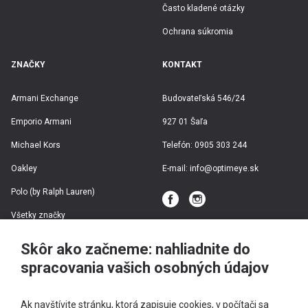
Často kladené otázky
Ochrana súkromia
ZNAČKY
KONTAKT
Armani Exchange
Budovateľská 546/24
Emporio Armani
927 01 Šaľa
Michael Kors
Telefón:
0905 303 244
Oakley
E-mail:
info@optimeye.sk
Polo (by Ralph Lauren)
Všetky značky
Skôr ako začneme: nahliadnite do
spracovania vašich osobných údajov
Ak navštívite stránku, ktorá zapisuje cookies, v počítači sa