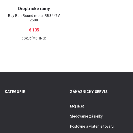
Dioptrické rámy
E-mailová adresa
Ray-Ban
Round metal RB3447V
2500
€ 105
DORUČÍME HNEĎ
Heslo
Zabudli ste heslo?
Prihlásiť
KATEGORIE
ZÁKAZNÍCKY SERVIS
Môj účet
Google účet
Sledovanie zásielky
Poštovné a vrátenie tovaru