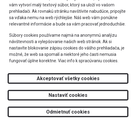
Dioptrické rámy
vám vytvorí malý textový súbor, ktorý sa uloží vo vašom
prehliadači. Ak rovnakú stránku navštívite nabudúce, pripojíte
sa vďaka nemu na web rýchlejšie. Náš web vám ponúkne
Slnečné okuliare
relevantné informácie a bude sa vám pracovať jednoduchšie.
+421 905 303 244
Súbory cookies používame najmä na anonymnú analýzu
Športové okuliare
návštevnosti a vylepšovanie našich web stránok. Ak si
info@optimeye.sk
nastavíte blokovanie zápisu cookies do vášho prehliadača, je
Okuliare podľa typu tváre
možné, že web sa spomalí a niektoré jeho časti nemusia
fungovať úplne korektne.
Viac info k spracúvaniu cookies.
Doprava zadarmo
Teraz letí
Akceptovať všetky cookies
Super cena
2026 © RS Optima s.r.o.
Nastaviť cookies
Tvorba web stránok
a
redakčný systém
od
AlejTech, spol. s r.o.
BLOG
Odmietnuť cookies