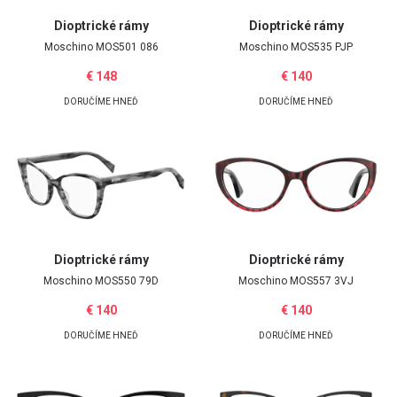
Dioptrické rámy
Dioptrické rámy
E-mailová adresa
Moschino
MOS501 086
Moschino
MOS535 PJP
€ 148
€ 140
DORUČÍME HNEĎ
DORUČÍME HNEĎ
Heslo
Zabudli ste heslo?
Prihlásiť
Dioptrické rámy
Dioptrické rámy
Moschino
MOS550 79D
Moschino
MOS557 3VJ
€ 140
€ 140
DORUČÍME HNEĎ
DORUČÍME HNEĎ
Google účet