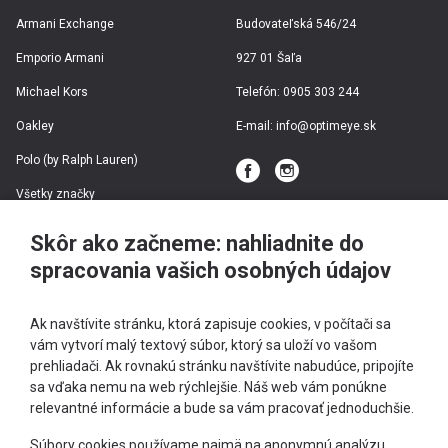
Armani Exchange
Budovateľská 546/24
Emporio Armani
927 01 Šaľa
Michael Kors
Telefón:
0905 303 244
Oakley
E-mail:
info@optimeye.sk
Polo (by Ralph Lauren)
Všetky značky
Skôr ako začneme: nahliadnite do
spracovania vašich osobných údajov
Ak navštívite stránku, ktorá zapisuje cookies, v počítači sa
vám vytvorí malý textový súbor, ktorý sa uloží vo vašom
prehliadači. Ak rovnakú stránku navštívite nabudúce, pripojíte
sa vďaka nemu na web rýchlejšie. Náš web vám ponúkne
relevantné informácie a bude sa vám pracovať jednoduchšie.
+421 905 303 244
Súbory cookies používame najmä na anonymnú analýzu