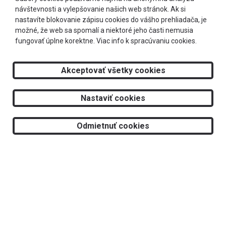
návštevnosti a vylepšovanie našich web stránok. Ak si
info@optimeye.sk
nastavíte blokovanie zápisu cookies do vášho prehliadača, je
možné, že web sa spomalí a niektoré jeho časti nemusia
fungovať úplne korektne.
Viac info k spracúvaniu cookies.
Doprava zadarmo
Akceptovať všetky cookies
2026 © RS Optima s.r.o.
Nastaviť cookies
Tvorba web stránok
a
redakčný systém
od
AlejTech, spol. s r.o.
Odmietnuť cookies
Dioptrické rámy
Slnečné okuliare
Športové okuliare