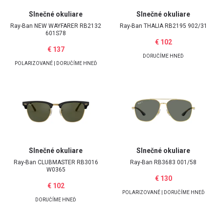
Slnečné okuliare
Slnečné okuliare
E-mailová adresa
Ray-Ban
NEW WAYFARER RB2132
Ray-Ban
THALIA RB2195 902/31
601S78
€ 102
€ 137
DORUČÍME HNEĎ
POLARIZOVANÉ | DORUČÍME HNEĎ
Heslo
Zabudli ste heslo?
Prihlásiť
Slnečné okuliare
Slnečné okuliare
Ray-Ban
CLUBMASTER RB3016
Ray-Ban
RB3683 001/58
W0365
€ 130
€ 102
Google účet
POLARIZOVANÉ | DORUČÍME HNEĎ
DORUČÍME HNEĎ