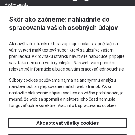
Všetky značky
Skôr ako začneme: nahliadnite do
spracovania vašich osobných údajov
Ak navštívite stránku, ktorá zapisuje cookies, v počítači sa
vám vytvorí malý textový súbor, ktorý sa uloží vo vašom
prehliadači. Ak rovnakú stránku navštívite nabudúce, pripojíte
sa vďaka nemu na web rýchlejšie. Náš web vám ponúkne
relevantné informácie a bude sa vám pracovať jednoduchšie.
+421 905 303 244
Súbory cookies používame najmä na anonymnú analýzu
návštevnosti a vylepšovanie našich web stránok. Ak si
info@optimeye.sk
nastavíte blokovanie zápisu cookies do vášho prehliadača, je
možné, že web sa spomalí a niektoré jeho časti nemusia
fungovať úplne korektne.
Viac info k spracúvaniu cookies.
Doprava zadarmo
Akceptovať všetky cookies