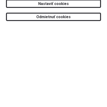
2026 © RS Optima s.r.o.
Nastaviť cookies
Tvorba web stránok
a
redakčný systém
od
AlejTech, spol. s r.o.
Odmietnuť cookies