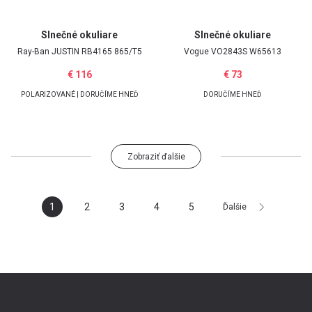
Slnečné okuliare
Slnečné okuliare
Ray-Ban
JUSTIN RB4165 865/T5
Vogue
VO2843S W65613
€ 116
€ 73
POLARIZOVANÉ | DORUČÍME HNEĎ
DORUČÍME HNEĎ
Zobraziť ďalšie
1
2
3
4
5
Ďalšie