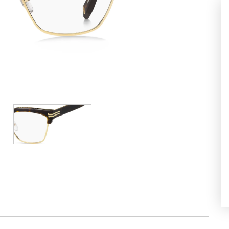
Heslo
Zabudli ste heslo?
Prihlásiť
Google účet