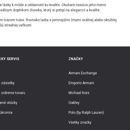
 lásky k móde a oddanosti ku kvalite. Okuliare nesúce jeho meno
ideálnym doplnkom človeka, ktorý si potrpí na elegancii a kvalite.
varom tváre. Rovnako ladia s jemnejšími črtami oválnej alebo okrúhlej
Sú strednej veľkosti.
KY SERVIS
ZNAČKY
Armani Exchange
 zásielky
Emporio Armani
 vrátenie tovaru
Michael Kors
ené otázky
Oakley
úkromia
Polo (by Ralph Lauren)
Všetky značky