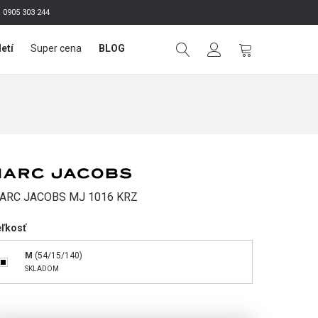
0905 303 244
letí
Super cena
BLOG
ARC JACOBS MJ 1016 KRZ
eľkosť
M
(54/15/140)
SKLADOM