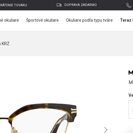
DOPRAVA ZADARMO
VRÁTENIE TOVARU
é okuliare
Športové okuliare
Okuliare podľa typu tváre
Teraz 
6 KRZ
M
V
E-mailová adresa