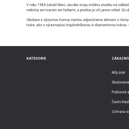
V roku 1984 založil Marc Jacobs svoju módnu značku na základe
nekričia ani tvarom ani farbami, a predsa je ich jasne vidieť. Sú 
Okuliare s výraznou hornou časťou odporúčame dámam s rôznym t
tváre, ako s výraznejšou trojuholníkovou či diamantovou tvárou. 
KATEGORIE
ZÁKAZNÍC
Môj účet
Sledovanie
Poštovné a
Často klad
Ochrana s