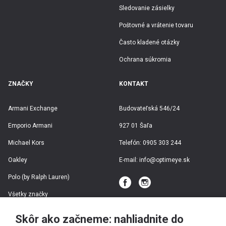
Meno
Sledovanie zásielky
Lesklá čierna
Farba rámu
Poštovné a vrátenie tovaru
-
Farba šošovky
Acetát
Často kladené otázky
Materiál rámu
Ochrana súkromia
ZNAČKY
KONTAKT
Armani Exchange
Budovateľská 546/24
Emporio Armani
927 01 Šaľa
Michael Kors
Telefón:
0905 303 244
Oakley
E-mail:
info@optimeye.sk
Polo (by Ralph Lauren)
Všetky značky
Skôr ako začneme: nahliadnite do