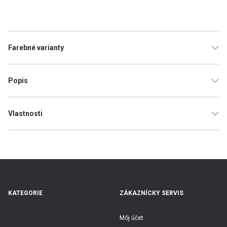
Farebné varianty
Popis
Vlastnosti
Značka
-
Obdľžnikové
Tvar rámu
Celorám
Typ rámu
Páni
Kolekcia
KATEGORIE
ZÁKAZNÍCKY SERVIS
Model
PH2065
Môj účet
-