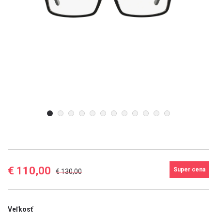
E-mailová adresa
Heslo
Zabudli ste heslo?
Prihlásiť
€ 110,00
Super cena
€ 130,00
Google účet
Veľkosť