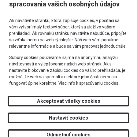
spracovania vašich osobných údajov
Ak navštívite stránku, ktorá zapisuje cookies, v počítači sa
vám vytvorí malý textový súbor, ktorý sa uloží vo vašom
prehliadači. Ak rovnakú stránku navštívite nabudúce, pripojíte
sa vďaka nemu na web rýchlejšie. Náš web vám ponúkne
relevantné informácie a bude sa vám pracovať jednoduchšie.
+421 905 303 244
Súbory cookies používame najmä na anonymnú analýzu
návštevnosti a vylepšovanie našich web stránok. Ak si
info@optimeye.sk
nastavíte blokovanie zápisu cookies do vášho prehliadača, je
možné, že web sa spomalí a niektoré jeho časti nemusia
fungovať úplne korektne.
Viac info k spracúvaniu cookies.
Doprava zadarmo
Akceptovať všetky cookies
2026 © RS Optima s.r.o.
Nastaviť cookies
Tvorba web stránok
a
redakčný systém
od
AlejTech, spol. s r.o.
Odmietnuť cookies