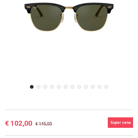
E-mailová adresa
Heslo
Zabudli ste heslo?
Prihlásiť
Google účet
€ 102,00
Super cena
€ 145,00