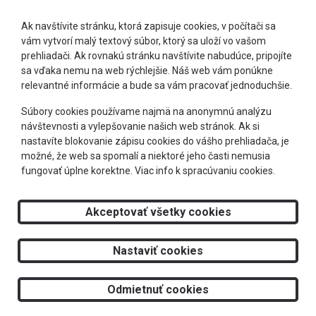
Ak navštívite stránku, ktorá zapisuje cookies, v počítači sa
vám vytvorí malý textový súbor, ktorý sa uloží vo vašom
prehliadači. Ak rovnakú stránku navštívite nabudúce, pripojíte
sa vďaka nemu na web rýchlejšie. Náš web vám ponúkne
relevantné informácie a bude sa vám pracovať jednoduchšie.
+421 905 303 244
Súbory cookies používame najmä na anonymnú analýzu
návštevnosti a vylepšovanie našich web stránok. Ak si
info@optimeye.sk
nastavíte blokovanie zápisu cookies do vášho prehliadača, je
možné, že web sa spomalí a niektoré jeho časti nemusia
fungovať úplne korektne.
Viac info k spracúvaniu cookies.
Doprava zadarmo
Akceptovať všetky cookies
2026 © RS Optima s.r.o.
Nastaviť cookies
Tvorba web stránok
a
redakčný systém
od
AlejTech, spol. s r.o.
Odmietnuť cookies