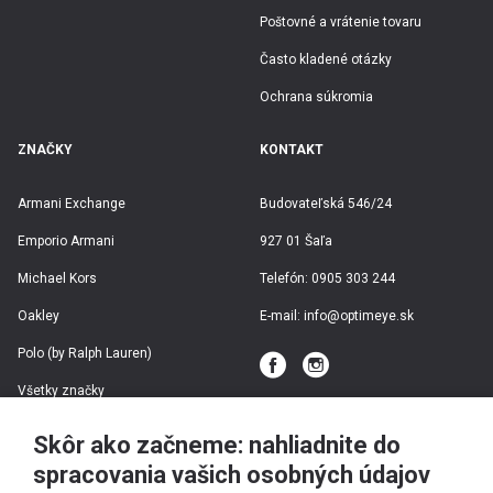
CLUBMASTER
Meno
Poštovné a vrátenie tovaru
čierna arista
Farba rámu
G-15 zelená
Často kladené otázky
Farba šošovky
Acetát
Ochrana súkromia
Materiál rámu
ZNAČKY
KONTAKT
Armani Exchange
Budovateľská 546/24
Emporio Armani
927 01 Šaľa
Michael Kors
Telefón:
0905 303 244
Oakley
E-mail:
info@optimeye.sk
Polo (by Ralph Lauren)
Všetky značky
Skôr ako začneme: nahliadnite do
spracovania vašich osobných údajov