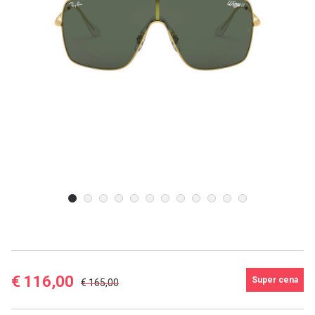
E-mailová adresa
Heslo
Zabudli ste heslo?
Prihlásiť
Google účet
€ 116,00
Super cena
€ 165,00