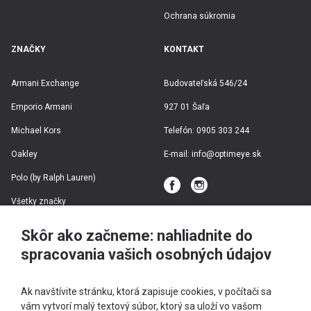
Farba šošovky
Kov
Ochrana súkromia
Materiál rámu
ZNAČKY
KONTAKT
Armani Exchange
Budovateľská 546/24
Emporio Armani
927 01 Šaľa
Michael Kors
Telefón:
0905 303 244
Oakley
E-mail:
info@optimeye.sk
Polo (by Ralph Lauren)
Všetky značky
Skôr ako začneme: nahliadnite do
spracovania vašich osobných údajov
Ak navštívite stránku, ktorá zapisuje cookies, v počítači sa
vám vytvorí malý textový súbor, ktorý sa uloží vo vašom