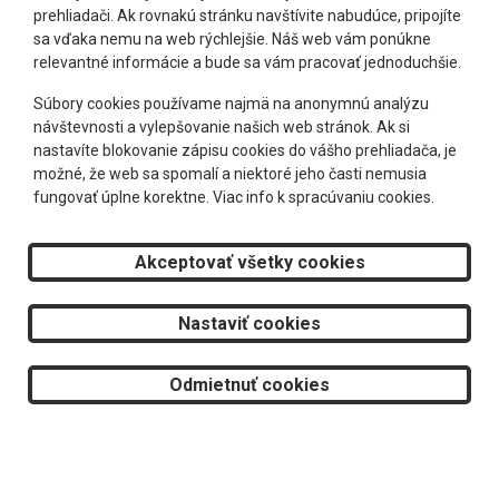
prehliadači. Ak rovnakú stránku navštívite nabudúce, pripojíte
sa vďaka nemu na web rýchlejšie. Náš web vám ponúkne
relevantné informácie a bude sa vám pracovať jednoduchšie.
+421 905 303 244
Súbory cookies používame najmä na anonymnú analýzu
návštevnosti a vylepšovanie našich web stránok. Ak si
info@optimeye.sk
nastavíte blokovanie zápisu cookies do vášho prehliadača, je
možné, že web sa spomalí a niektoré jeho časti nemusia
fungovať úplne korektne.
Viac info k spracúvaniu cookies.
Doprava zadarmo
Akceptovať všetky cookies
2026 © RS Optima s.r.o.
Nastaviť cookies
Tvorba web stránok
a
redakčný systém
od
AlejTech, spol. s r.o.
Odmietnuť cookies
Dioptrické rámy