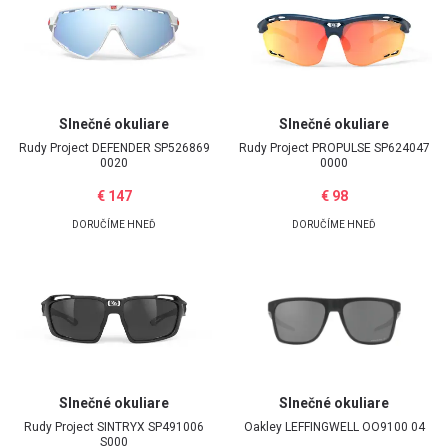
Slnečné okuliare
Slnečné okuliare
Rudy Project
DEFENDER SP526869
Rudy Project
PROPULSE SP624047
0020
0000
€ 147
€ 98
DORUČÍME HNEĎ
DORUČÍME HNEĎ
Slnečné okuliare
Slnečné okuliare
Rudy Project
SINTRYX SP491006
Oakley
LEFFINGWELL OO9100 04
S000