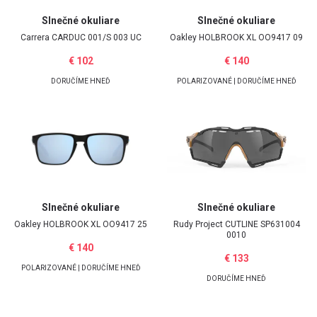
Slnečné okuliare
Slnečné okuliare
E-mailová adresa
Carrera
CARDUC 001/S 003 UC
Oakley
HOLBROOK XL OO9417 09
€ 102
€ 140
DORUČÍME HNEĎ
POLARIZOVANÉ | DORUČÍME HNEĎ
Heslo
Zabudli ste heslo?
Prihlásiť
Slnečné okuliare
Slnečné okuliare
Oakley
HOLBROOK XL OO9417 25
Rudy Project
CUTLINE SP631004
0010
€ 140
€ 133
POLARIZOVANÉ | DORUČÍME HNEĎ
Google účet
DORUČÍME HNEĎ