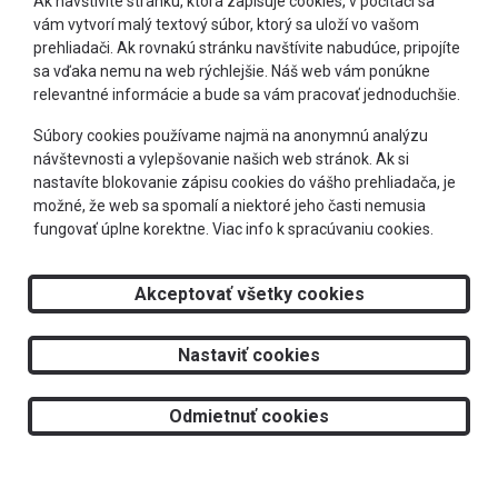
Ak navštívite stránku, ktorá zapisuje cookies, v počítači sa
vám vytvorí malý textový súbor, ktorý sa uloží vo vašom
prehliadači. Ak rovnakú stránku navštívite nabudúce, pripojíte
sa vďaka nemu na web rýchlejšie. Náš web vám ponúkne
relevantné informácie a bude sa vám pracovať jednoduchšie.
+421 905 303 244
Súbory cookies používame najmä na anonymnú analýzu
návštevnosti a vylepšovanie našich web stránok. Ak si
info@optimeye.sk
nastavíte blokovanie zápisu cookies do vášho prehliadača, je
možné, že web sa spomalí a niektoré jeho časti nemusia
fungovať úplne korektne.
Viac info k spracúvaniu cookies.
Doprava zadarmo
Akceptovať všetky cookies
2026 © RS Optima s.r.o.
Nastaviť cookies
Tvorba web stránok
a
redakčný systém
od
AlejTech, spol. s r.o.
Odmietnuť cookies