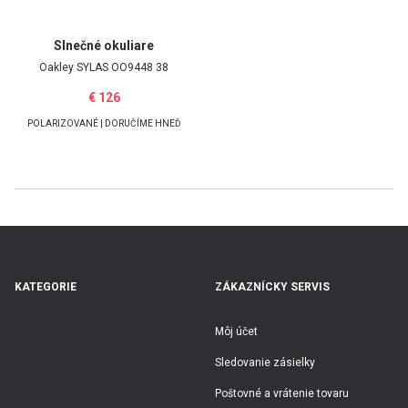
Slnečné okuliare
Oakley
SYLAS OO9448 38
€ 126
POLARIZOVANÉ | DORUČÍME HNEĎ
KATEGORIE
ZÁKAZNÍCKY SERVIS
Môj účet
Sledovanie zásielky
Poštovné a vrátenie tovaru